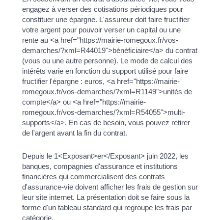
engagez à verser des cotisations périodiques pour
constituer une épargne. L'assureur doit faire fructifier
votre argent pour pouvoir verser un capital ou une
rente au <a href="https://mairie-romegoux.fr/vos-
demarches/?xml=R44019">bénéficiaire</a> du contrat
(vous ou une autre personne). Le mode de calcul des
intérêts varie en fonction du support utilisé pour faire
fructifier l'épargne : euros, <a href="https://mairie-
romegoux.fr/vos-demarches/?xml=R1149">unités de
compte</a> ou <a href="https://mairie-
romegoux.fr/vos-demarches/?xml=R54055">multi-
supports</a>. En cas de besoin, vous pouvez retirer
de l'argent avant la fin du contrat.
Depuis le 1<Exposant>er</Exposant> juin 2022, les
banques, compagnies d'assurance et institutions
financières qui commercialisent des contrats
d'assurance-vie doivent afficher les frais de gestion sur
leur site internet. La présentation doit se faire sous la
forme d'un tableau standard qui regroupe les frais par
catégorie.