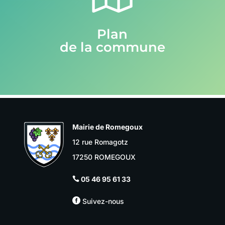
Plan
de la commune
Mairie de Romegoux
12 rue Romagotz
17250 ROMEGOUX
05 46 95 61 33


Suivez-nous