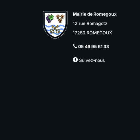
Mairie de Romegoux
12 rue Romagotz
17250 ROMEGOUX
05 46 95 61 33


Suivez-nous