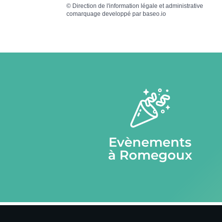
©
Direction de l'information légale et administrative
comarquage developpé par
baseo.io
Evènements
à Romegoux