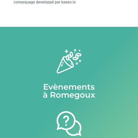
comarquage developpé par
baseo.io
Evènements
à Romegoux