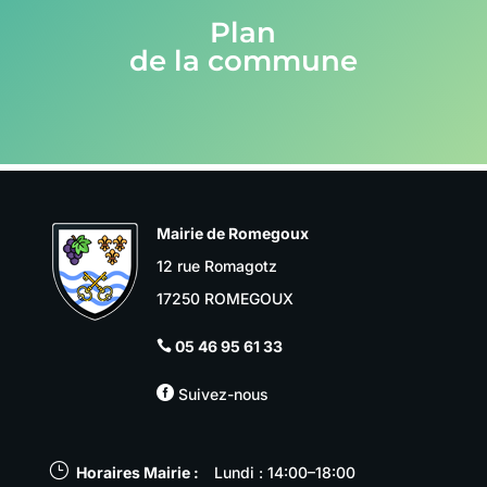
Plan
de la commune
Mairie de Romegoux
12 rue Romagotz
17250 ROMEGOUX
05 46 95 61 33


Suivez-nous
}
Horaires Mairie :
Lundi : 14:00–18:00