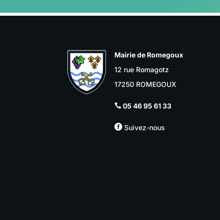
Mairie de Romegoux
12 rue Romagotz
17250 ROMEGOUX
05 46 95 61 33


Suivez-nous