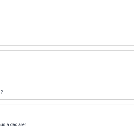
 ?
nus à déclarer