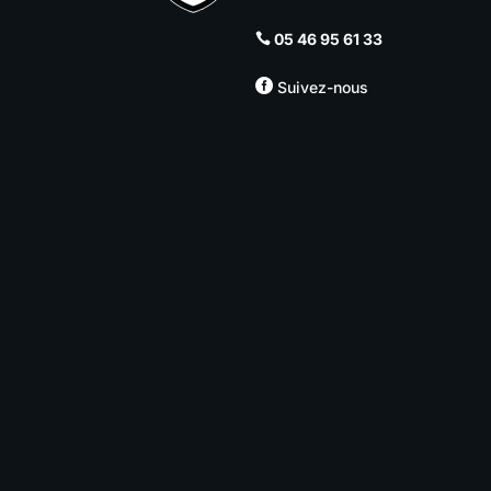
05 46 95 61 33


Suivez-nous