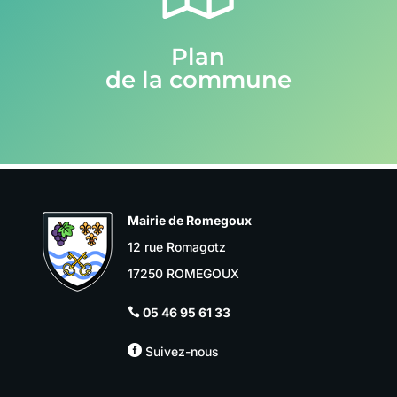
Plan
de la commune
Mairie de Romegoux
12 rue Romagotz
17250 ROMEGOUX
05 46 95 61 33


Suivez-nous