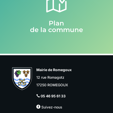
Plan
de la commune
Mairie de Romegoux
12 rue Romagotz
17250 ROMEGOUX
05 46 95 61 33


Suivez-nous