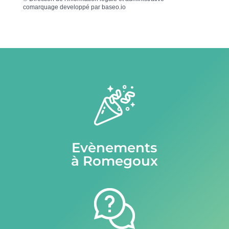
comarquage developpé par
baseo.io
Evènements
à Romegoux