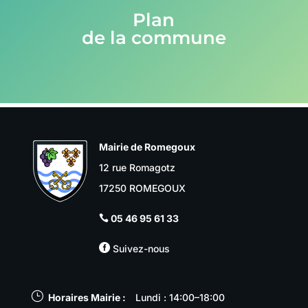
Plan
de la commune
Mairie de Romegoux
12 rue Romagotz
17250 ROMEGOUX
05 46 95 61 33


Suivez-nous
}
Horaires Mairie :
Lundi : 14:00–18:00