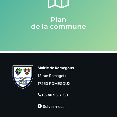
Plan
de la commune
Mairie de Romegoux
12 rue Romagotz
17250 ROMEGOUX
05 46 95 61 33


Suivez-nous