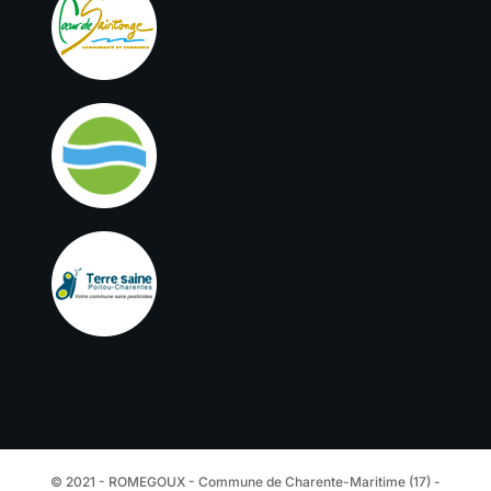
© 2021 - ROMEGOUX - Commune de Charente-Maritime (17) -