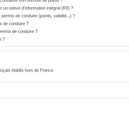
connaître son nombre de points ?
n relevé d'information intégral (RII) ?
permis de conduire (points, validité...) ?
is de conduire ?
permis de conduire ?
s ?
ançais établis hors de France