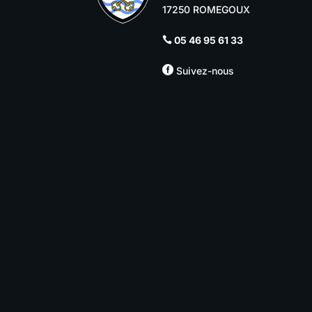
17250 ROMEGOUX
05 46 95 61 33


Suivez-nous