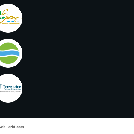
web :
arkt.com