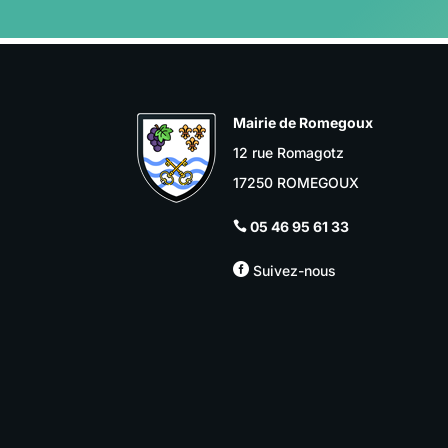
Mairie de Romegoux
12 rue Romagotz
17250 ROMEGOUX
05 46 95 61 33


Suivez-nous