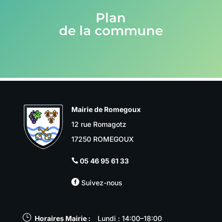
Plan
de la commune
Mairie de Romegoux
12 rue Romagotz
17250 ROMEGOUX
05 46 95 61 33


Suivez-nous
}
Horaires Mairie :
Lundi : 14:00–18:00