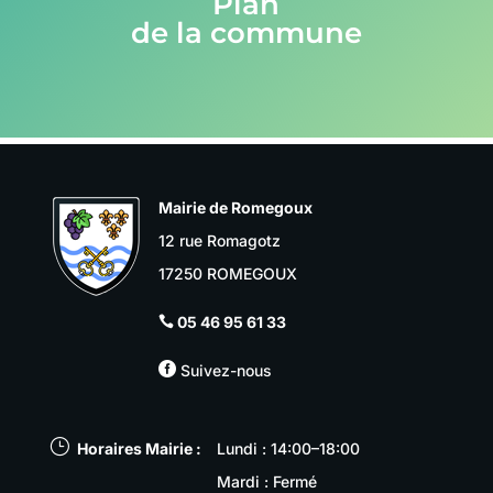
Plan
de la commune
Mairie de Romegoux
12 rue Romagotz
17250 ROMEGOUX
05 46 95 61 33


Suivez-nous
}
Horaires Mairie :
Lundi : 14:00–18:00
Mardi : Fermé