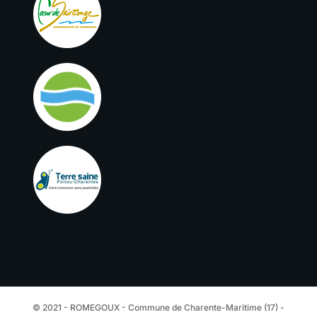
© 2021 - ROMEGOUX - Commune de Charente-Maritime (17) -