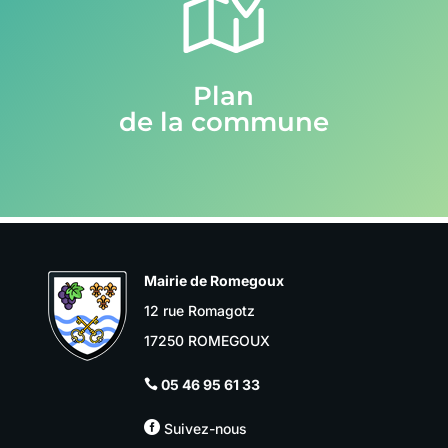
Plan
de la commune
Mairie de Romegoux
12 rue Romagotz
17250 ROMEGOUX
05 46 95 61 33


Suivez-nous