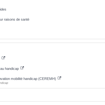
aides
our raisons de santé
?
e au handicap
nnovation mobilité handicap (CEREMH)
andicap