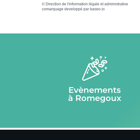
©
Direction de l'information légale et administrative
comarquage developpé par
baseo.io
Evènements
à Romegoux