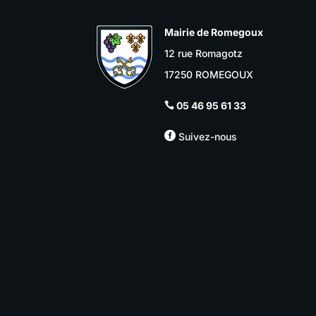
Mairie de Romegoux
12 rue Romagotz
17250 ROMEGOUX
05 46 95 61 33


Suivez-nous