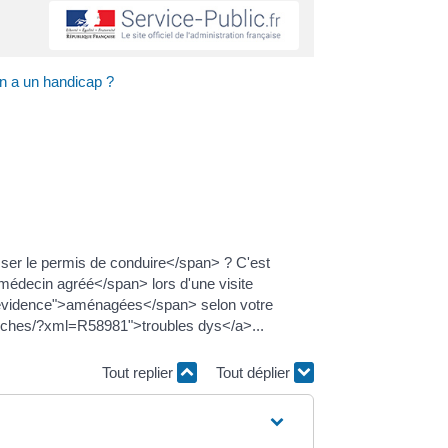
n a un handicap ?
r le permis de conduire</span> ? C'est
édecin agréé</span> lors d'une visite
evidence">aménagées</span> selon votre
marches/?xml=R58981">troubles dys</a>...
Tout replier
Tout déplier