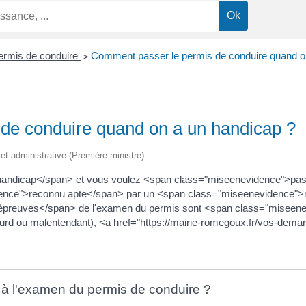
ermis de conduire
Comment passer le permis de conduire quand o
>
de conduire quand on a un handicap ?
e et administrative (Première ministre)
ndicap</span> et vous voulez <span class="miseenevidence">passe
dence">reconnu apte</span> par un <span class="miseenevidence">m
épreuves</span> de l'examen du permis sont <span class="miseen
 (sourd ou malentendant), <a href="https://mairie-romegoux.fr/vos-de
e à l'examen du permis de conduire ?