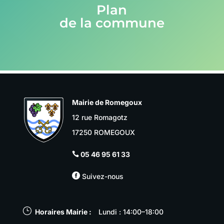
Plan
de la commune
Mairie de Romegoux
12 rue Romagotz
17250 ROMEGOUX
05 46 95 61 33


Suivez-nous
}
Horaires Mairie :
Lundi : 14:00–18:00