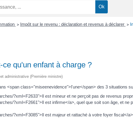
ommation
Impôt sur le revenu : déclaration et revenus à déclarer
I
>
>
t-ce qu'un enfant à charge ?
e et administrative (Première ministre)
 dans <span class="miseenevidence">l'une</span> des 3 situations su
arches/?xml=F2633">Il est mineur et ne perçoit pas de revenus prop
rches/?xml=F2661">Il est infirme</a>, quel que soit son âge, et ne 
rches/?xml=F3085">Il est majeur et rattaché à votre foyer fiscal</a