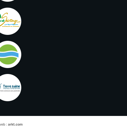
web :
arkt.com