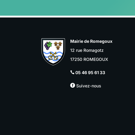
Mairie de Romegoux
12 rue Romagotz
17250 ROMEGOUX
05 46 95 61 33


Suivez-nous