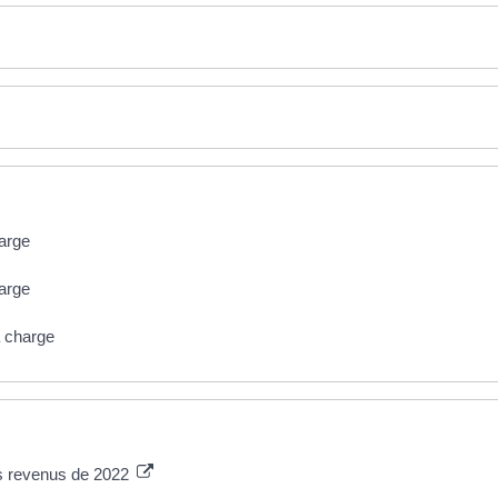
harge
harge
à charge
es revenus de 2022