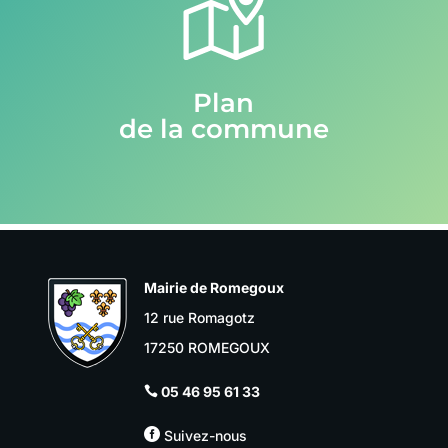
Plan
de la commune
Mairie de Romegoux
12 rue Romagotz
17250 ROMEGOUX
05 46 95 61 33


Suivez-nous