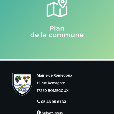
Plan
de la commune
Mairie de Romegoux
12 rue Romagotz
17250 ROMEGOUX
05 46 95 61 33


Suivez-nous