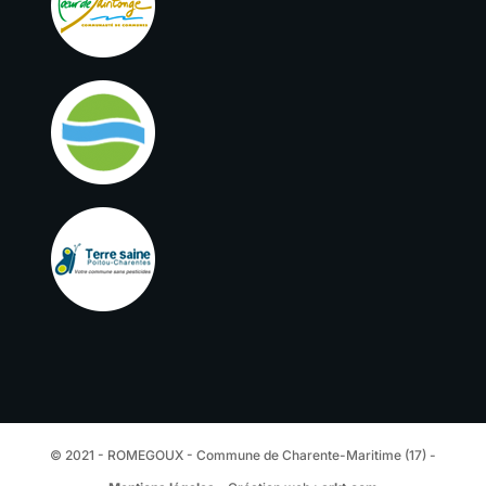
© 2021 - ROMEGOUX - Commune de Charente-Maritime (17) -