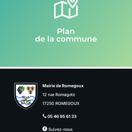
Plan
de la commune
Mairie de Romegoux
12 rue Romagotz
17250 ROMEGOUX
05 46 95 61 33


Suivez-nous