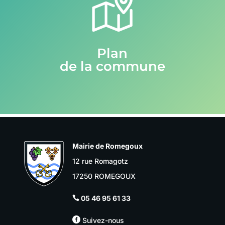
Plan
de la commune
Mairie de Romegoux
12 rue Romagotz
17250 ROMEGOUX
05 46 95 61 33


Suivez-nous