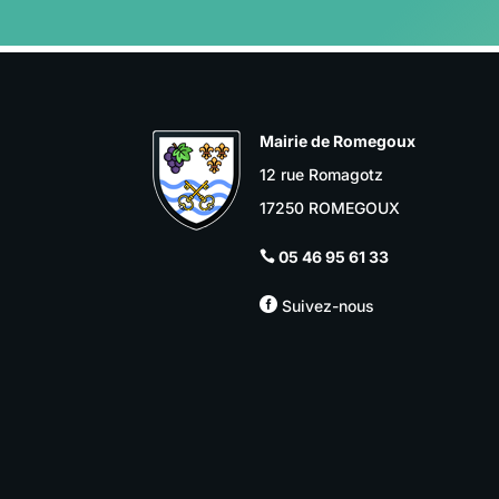
Mairie de Romegoux
12 rue Romagotz
17250 ROMEGOUX
05 46 95 61 33


Suivez-nous