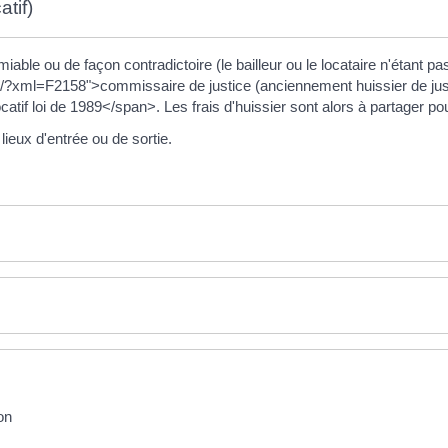
atif)
amiable ou de façon contradictoire (le bailleur ou le locataire n'étant p
/?xml=F2158">commissaire de justice (anciennement huissier de justi
if loi de 1989</span>. Les frais d'huissier sont alors à partager pour m
s lieux d'entrée ou de sortie.
on