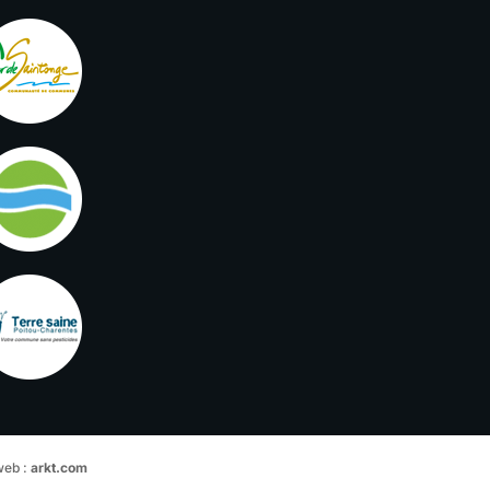
web :
arkt.com