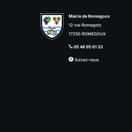
Mairie de Romegoux
12 rue Romagotz
17250 ROMEGOUX
05 46 95 61 33


Suivez-nous